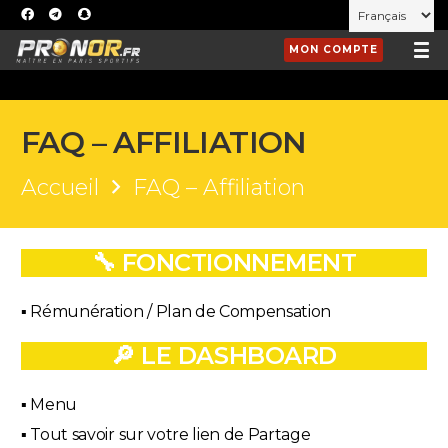
MON COMPTE
FAQ – AFFILIATION
Accueil
FAQ – Affiliation
🔧 FONCTIONNEMENT
▪️ Rémunération / Plan de Compensation
🔎 LE DASHBOARD
▪️ Menu
▪️ Tout savoir sur votre lien de Partage