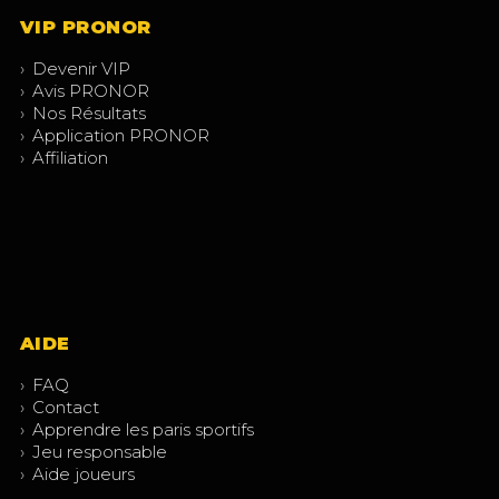
VIP PRONOR
›
Devenir VIP
›
Avis PRONOR
›
Nos Résultats
›
Application PRONOR
›
Affiliation
AIDE
›
FAQ
›
Contact
›
Apprendre les paris sportifs
›
Jeu responsable
›
Aide joueurs