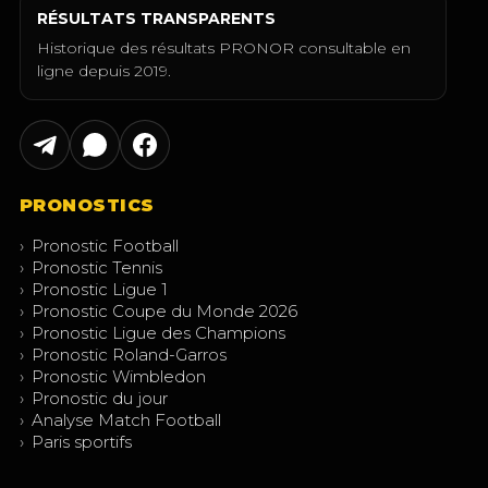
RÉSULTATS TRANSPARENTS
Historique des résultats PRONOR consultable en
ligne depuis 2019.
PRONOSTICS
›
Pronostic Football
›
Pronostic Tennis
›
Pronostic Ligue 1
›
Pronostic Coupe du Monde 2026
›
Pronostic Ligue des Champions
›
Pronostic Roland-Garros
›
Pronostic Wimbledon
›
Pronostic du jour
›
Analyse Match Football
›
Paris sportifs