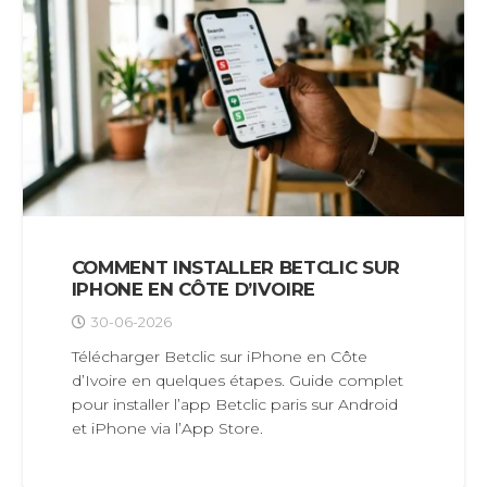
COMMENT INSTALLER BETCLIC SUR
IPHONE EN CÔTE D’IVOIRE
30-06-2026
Télécharger Betclic sur iPhone en Côte
d’Ivoire en quelques étapes. Guide complet
pour installer l’app Betclic paris sur Android
et iPhone via l’App Store.