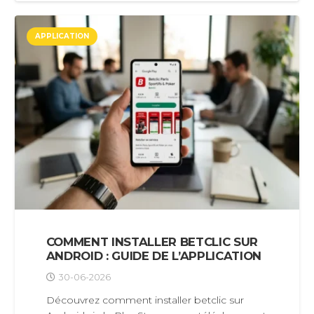
APPLICATION
COMMENT INSTALLER BETCLIC SUR
ANDROID : GUIDE DE L’APPLICATION
30-06-2026
Découvrez comment installer betclic sur