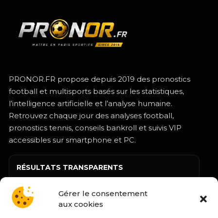
PRONOR.FR propose depuis 2019 des pronostics
football et multisports basés sur les statistiques,
l’intelligence artificielle et l’analyse humaine.
Retrouvez chaque jour des analyses football,
pronostics tennis, conseils bankroll et suivis VIP
accessibles sur smartphone et PC.
RÉSULTATS TRANSPARENTS
Historique des résultats PRONOR consultable en
ligne depuis 2019.
Gérer le consentement
aux cookies