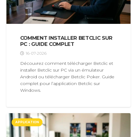
COMMENT INSTALLER BETCLIC SUR
PC : GUIDE COMPLET
16-07-2026
Découvrez comment télécharger Betclic et
installer Betclic sur PC via un émulateur
Android ou télécharger Betclic Poker. Guide
complet pour l’application Betclic sur
Windows.
APPLICATION