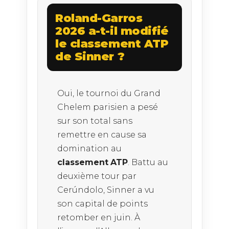
Roland-Garros
2026 a-t-il modifié
le classement ATP
de Sinner ?
Oui, le tournoi du Grand
Chelem parisien a pesé
sur son total sans
remettre en cause sa
domination au
classement
ATP
. Battu au
deuxième tour par
Cerúndolo, Sinner a vu
son capital de points
retomber en juin. À