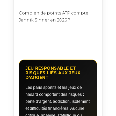
du classement ATP.
Combien de points ATP compte
Jannik Sinner en 2026 ?
L’Italien comptabilise un total de 13
450 points à la fin du mois de juin
2026.
JEU RESPONSABLE ET
RISQUES LIÉS AUX JEUX
D’ARGENT
Les paris sportifs et les jeux de
hasard comportent des risques :
perte d’argent, addiction, isolement
et difficultés financières. Aucune
critique, analyse, statistique ou