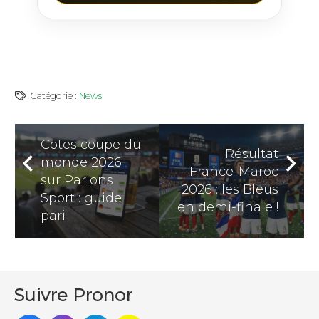
Catégorie :
News
Cotes coupe du
Résultat
monde 2026
France-Maroc
sur Parions
2026 : les Bleus
Sport : guide
en demi-finale !
pari
Suivre Pronor