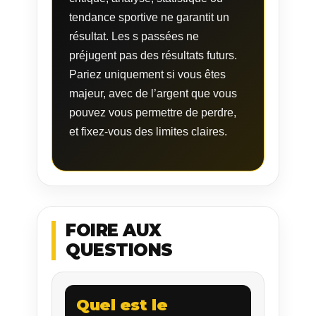
tendance sportive ne garantit un
résultat. Les s passées ne
préjugent pas des résultats futurs.
Pariez uniquement si vous êtes
majeur, avec de l’argent que vous
pouvez vous permettre de perdre,
et fixez-vous des limites claires.
FOIRE AUX
QUESTIONS
Quel est le