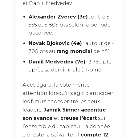
et Daniil Medvedev.
Alexander Zverev (3e)
: entre 5
555 et 5 805 pts selon la période
observée.
Novak Djokovic (4e)
: autour de 4
700 pts au
rang mondial
de n°4.
Daniil Medvedev (7e)
: 3 760 pts
après sa demi-finale à Rome.
À cet égard, la cote mérite
attention lorsqu’il s’agit d’anticiper
les futurs chocs entre les deux
leaders.
Jannik Sinner accentue
son avance
et
creuse l’écart
sur
l’ensemble du tableau. La donnée
clé reste la suivante : il
compte 12