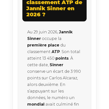
classement ATP de
Jannik Sinner en
2026 ?
Au 29 juin 2026,
Jannik
Sinner
occupe la
première place
du
classement
ATP
. Son total
atteint 13 450
points
. À
cette date,
Sinner
conserve un écart de 3 990
points sur Carlos Alcaraz,
alors deuxième. En
s’appuyant sur les
données, le numéro un
mondial
avait culminé fin