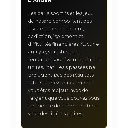
D’ARGENT
Les paris sportifs et les jeux
de hasard comportent des
risques : perte d’argent,
addiction, isolement et
difficultés financières. Aucune
analyse, statistique ou
tendance sportive ne garantit
un résultat. Les s passées ne
préjugent pas des résultats
futurs. Pariez uniquement si
vous êtes majeur, avec de
l’argent que vous pouvez vous
permettre de perdre, et fixez-
vous des limites claires.