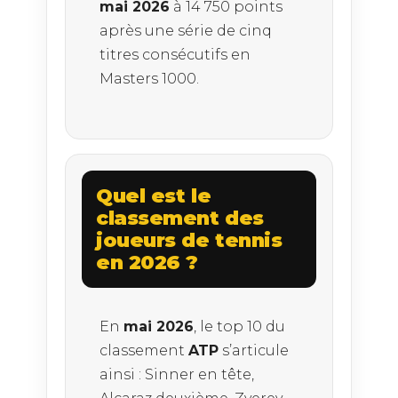
mai 2026
à 14 750 points
après une série de cinq
titres consécutifs en
Masters 1000.
Quel est le
classement des
joueurs de tennis
en 2026 ?
En
mai 2026
, le top 10 du
classement
ATP
s’articule
ainsi : Sinner en tête,