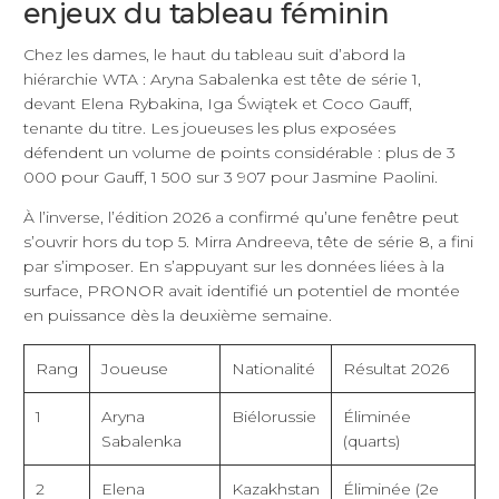
enjeux du tableau féminin
Chez les dames, le haut du tableau suit d’abord la
hiérarchie WTA : Aryna Sabalenka est tête de série 1,
devant Elena Rybakina, Iga Świątek et Coco Gauff,
tenante du titre. Les joueuses les plus exposées
défendent un volume de points considérable : plus de 3
000 pour Gauff, 1 500 sur 3 907 pour Jasmine Paolini.
À l’inverse, l’édition 2026 a confirmé qu’une fenêtre peut
s’ouvrir hors du top 5. Mirra Andreeva, tête de série 8, a fini
par s’imposer. En s’appuyant sur les données liées à la
surface, PRONOR avait identifié un potentiel de montée
en puissance dès la deuxième semaine.
Rang
Joueuse
Nationalité
Résultat 2026
1
Aryna
Biélorussie
Éliminée
Sabalenka
(quarts)
2
Elena
Kazakhstan
Éliminée (2e