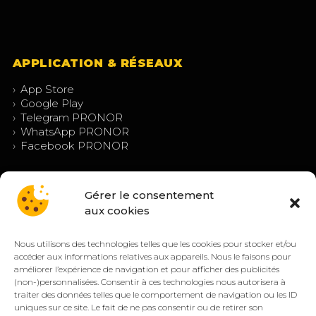
APPLICATION & RÉSEAUX
›
App Store
›
Google Play
›
Telegram PRONOR
›
WhatsApp PRONOR
›
Facebook PRONOR
Gérer le consentement
aux cookies
Nous utilisons des technologies telles que les cookies pour stocker et/ou
accéder aux informations relatives aux appareils. Nous le faisons pour
améliorer l’expérience de navigation et pour afficher des publicités
(non-)personnalisées. Consentir à ces technologies nous autorisera à
© PRONOR 2019 – 2026 — Tous droits réservés.
traiter des données telles que le comportement de navigation ou les ID
Mentions légales
Confidentialité
CGV/CGU
Cookies (EU)
uniques sur ce site. Le fait de ne pas consentir ou de retirer son