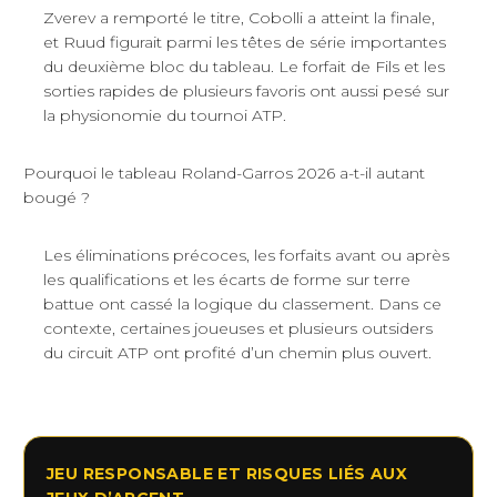
Zverev a remporté le titre, Cobolli a atteint la finale,
et Ruud figurait parmi les têtes de série importantes
du deuxième bloc du tableau. Le forfait de Fils et les
sorties rapides de plusieurs favoris ont aussi pesé sur
la physionomie du tournoi ATP.
Pourquoi le tableau Roland-Garros 2026 a-t-il autant
bougé ?
Les éliminations précoces, les forfaits avant ou après
les qualifications et les écarts de forme sur terre
battue ont cassé la logique du classement. Dans ce
contexte, certaines joueuses et plusieurs outsiders
du circuit ATP ont profité d’un chemin plus ouvert.
JEU RESPONSABLE ET RISQUES LIÉS AUX