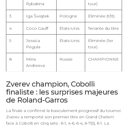
Rybakina
tour)
3
Iga Świątek
Pologne
Éliminée (tôt)
4
Coco Gauff
États-Unis
Tenante du titre
5
Jessica
États-Unis
Éliminée (1er
Pegula
tour)
8
Mirra
Russie
CHAMPIONNE
Andreeva
Zverev champion, Cobolli
finaliste : les surprises majeures
de Roland-Garros
La finale a confirmé le basculement progressif du tournoi.
Zverev a remporté son premier titre en Grand Chelem
face à Cobolli en cinq sets : 6-1, 4-6, 6-4, 6-7(5), 6-1. La