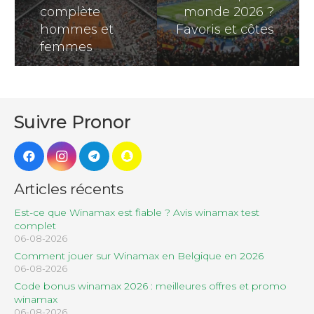
complète
monde 2026 ?
dématérialisée : l’application mobile est donc
hommes et
Favoris et côtes
nécessaire pour entrer sur le site.
femmes
Selon la formule choisie, les spectateurs peuvent
aussi assister à des matchs sur le court Suzanne-
Lenglen, autour du
stade Suzanne-Lenglen
,
ainsi que sur les courts annexes.
Suivre Pronor
Articles récents
Est-ce que Winamax est fiable ? Avis winamax test
complet
06-08-2026
Comment jouer sur Winamax en Belgique en 2026
06-08-2026
Code bonus winamax 2026 : meilleures offres et promo
winamax
06-08-2026