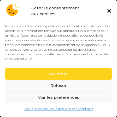
Gérer le consentement
aux cookies
Nous utilisons des technologies telles que les cookies pour stocker et/ou
accéder aux informations relatives aux appareils. Nous le faisons pour
améliorer l’expérience de navigation et pour afficher des publicités
(non-)personnalisées. Consentir à ces technologies nous autorisera à
© PRONOR 2019 – 2026 — Tous droits réservés.
traiter des données telles que le comportement de navigation ou les ID
Mentions légales
Confidentialité
CGV/CGU
Cookies (EU)
uniques sur ce site. Le fait de ne pas consentir ou de retirer son
consentement peut avoir un effet négatif sur certaines fonctonnalités
🔒 Paiement sécurisé
VISA
CB
SEPA
et caractéristiques.
PayPal
Accepter
Jeu responsable :
PRONOR encourage une
18+
pratique responsable des paris sportifs. Les jeux
Refuser
d’argent comportent des risques : perte d’argent,
Voir les préférences
dépendance et isolement. Besoin d’aide ?
joueurs-
info-service.fr
– 09-74-75-13-13.
Politique de cookies
Politique de confidentialité