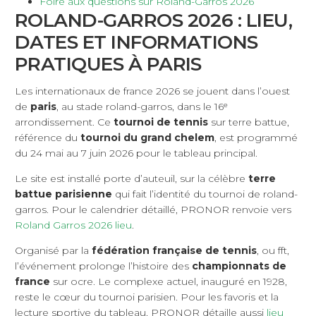
Foire aux questions sur Roland-Garros 2026
ROLAND-GARROS 2026 : LIEU,
DATES ET INFORMATIONS
PRATIQUES À PARIS
Les internationaux de france 2026 se jouent dans l’ouest
de
paris
, au stade roland-garros, dans le 16ᵉ
arrondissement. Ce
tournoi de tennis
sur terre battue,
référence du
tournoi du grand chelem
, est programmé
du 24 mai au 7 juin 2026 pour le tableau principal.
Le site est installé porte d’auteuil, sur la célèbre
terre
battue parisienne
qui fait l’identité du tournoi de roland-
garros. Pour le calendrier détaillé, PRONOR renvoie vers
Roland Garros 2026 lieu
.
Organisé par la
fédération française de tennis
, ou fft,
l’événement prolonge l’histoire des
championnats de
france
sur ocre. Le complexe actuel, inauguré en 1928,
reste le cœur du tournoi parisien. Pour les favoris et la
lecture sportive du tableau, PRONOR détaille aussi
lieu