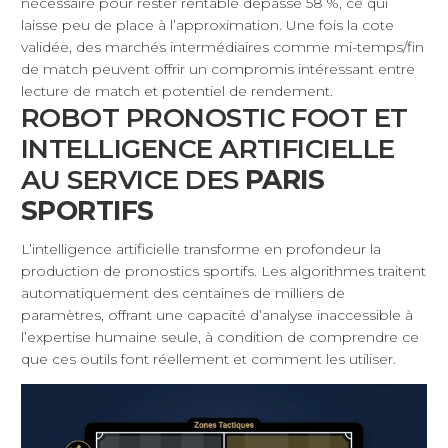
nécessaire pour rester rentable dépasse 58 %, ce qui
laisse peu de place à l’approximation. Une fois la cote
validée, des marchés intermédiaires comme mi-temps/fin
de match peuvent offrir un compromis intéressant entre
lecture de match et potentiel de rendement.
ROBOT PRONOSTIC FOOT ET
INTELLIGENCE ARTIFICIELLE
AU SERVICE DES
PARIS
SPORTIFS
L’intelligence artificielle transforme en profondeur la
production de pronostics sportifs. Les algorithmes traitent
automatiquement des centaines de milliers de
paramètres, offrant une capacité d’analyse inaccessible à
l’expertise humaine seule, à condition de comprendre ce
que ces outils font réellement et comment les utiliser.