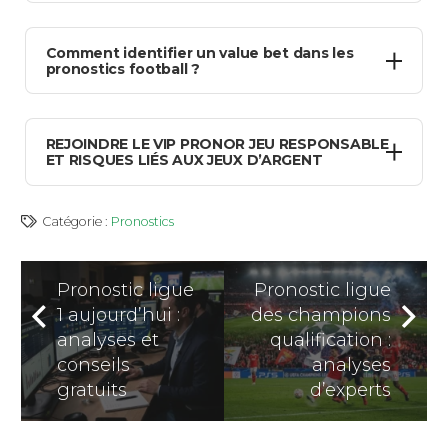
rencontrée. Dans un
championnat
long, cette base
évite de surévaluer une simple série et permet de
Il se lit à travers le rythme, la production offensive et
construire ses
pronostics
avec plus de méthode.
Comment identifier un value bet dans les
l’efficacité récente des deux équipes. À l’inverse, le
score
pronostics football ?
exact
demande un scénario beaucoup plus serré :
La lecture gagne ensuite en précision avec les données
tempo, rapport de forces et efficacité doivent converger,
utiles : xG, xGA, tirs cadrés, absences majeures et
d’où des
cotes
souvent plus hautes mais aussi plus
animation tactique. L’objectif n’est pas de deviner un
Un value bet apparaît quand la probabilité estimée d’un
exigeantes.
score
, mais d’estimer une probabilité crédible avant de
REJOINDRE LE VIP PRONOR JEU RESPONSABLE
événement dépasse celle que suggère la cote du
la confronter aux
cotes
proposées : c’est à cette étape
ET RISQUES LIÉS AUX JEUX D’ARGENT
bookmaker. Le calcul de base est simple : 1 ÷ cote × 100.
En pratique, le parieur gagne à choisir le marché le plus
que la démarche révèle sa valeur.
Si votre lecture du match place la probabilité réelle au-
cohérent avec les données, pas seulement celui qui
dessus de ce seuil, le
pronostic
devient intéressant en
affiche la cote la plus visible.
Les paris sportifs et les jeux de hasard comportent des
Catégorie :
Pronostics
valeur.
risques : perte d’argent, addiction, isolement et difficultés
financières. Aucune analyse, statistique ou tendance
Dès lors, comparer les offres entre opérateurs permet
sportive ne garantit un résultat. Les s passées ne
de viser la
meilleure cote
disponible et d’améliorer le
Pronostic ligue
Pronostic ligue
préjugent pas des résultats futurs. Pariez uniquement si
rendement sur la durée. Sur certains marchés moins
1 aujourd’hui :
des champions
vous êtes majeur, avec de l’argent que vous pouvez
exposés que les grandes affiches, les écarts de prix
analyses et
qualification :
vous permettre de perdre, et fixez-vous des limites
subsistent davantage : la cote mérite attention.
claires.
conseils
analyses
gratuits
d’experts