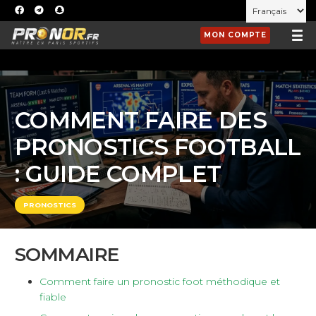
MON COMPTE
COMMENT FAIRE DES
PRONOSTICS FOOTBALL
: GUIDE COMPLET
PRONOSTICS
SOMMAIRE
Comment faire un pronostic foot méthodique et
fiable