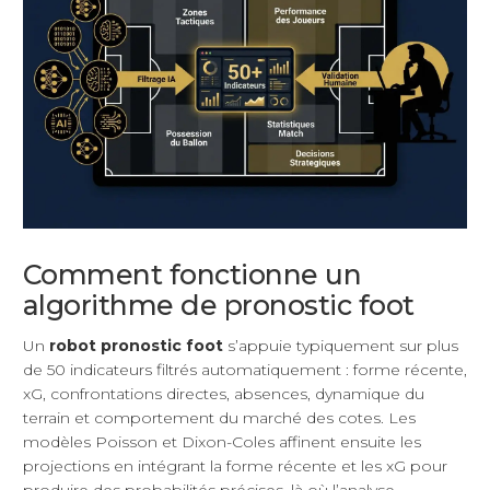
Comment fonctionne un
algorithme de pronostic foot
Un
robot pronostic foot
s’appuie typiquement sur plus
de 50 indicateurs filtrés automatiquement : forme récente,
xG, confrontations directes, absences, dynamique du
terrain et comportement du marché des cotes. Les
modèles Poisson et Dixon-Coles affinent ensuite les
projections en intégrant la forme récente et les xG pour
produire des probabilités précises, là où l’analyse