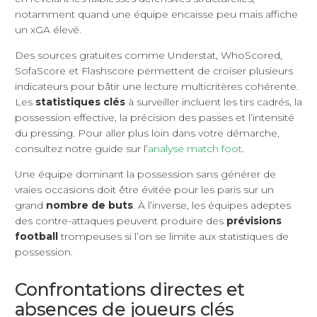
notamment quand une équipe encaisse peu mais affiche
un xGA élevé.
Des sources gratuites comme Understat, WhoScored,
SofaScore et Flashscore permettent de croiser plusieurs
indicateurs pour bâtir une lecture multicritères cohérente.
Les
statistiques clés
à surveiller incluent les tirs cadrés, la
possession effective, la précision des passes et l’intensité
du pressing. Pour aller plus loin dans votre démarche,
consultez notre guide sur l’
analyse match foot
.
Une équipe dominant la possession sans générer de
vraies occasions doit être évitée pour les paris sur un
grand
nombre de buts
. À l’inverse, les équipes adeptes
des contre-attaques peuvent produire des
prévisions
football
trompeuses si l’on se limite aux statistiques de
possession.
Confrontations directes et
absences de joueurs clés