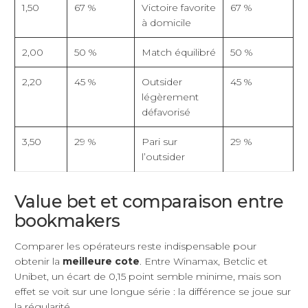
1,50
67 %
Victoire favorite
67 %
à domicile
2,00
50 %
Match équilibré
50 %
2,20
45 %
Outsider
45 %
légèrement
défavorisé
3,50
29 %
Pari sur
29 %
l’outsider
Value bet et comparaison entre
bookmakers
Comparer les opérateurs reste indispensable pour
obtenir la
meilleure cote
. Entre Winamax, Betclic et
Unibet, un écart de 0,15 point semble minime, mais son
effet se voit sur une longue série : la différence se joue sur
la régularité.