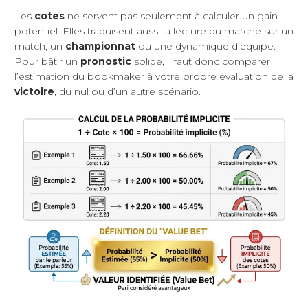
Les
cotes
ne servent pas seulement à calculer un gain
potentiel. Elles traduisent aussi la lecture du marché sur un
match, un
championnat
ou une dynamique d’équipe.
Pour bâtir un
pronostic
solide, il faut donc comparer
l’estimation du bookmaker à votre propre évaluation de la
victoire
, du nul ou d’un autre scénario.