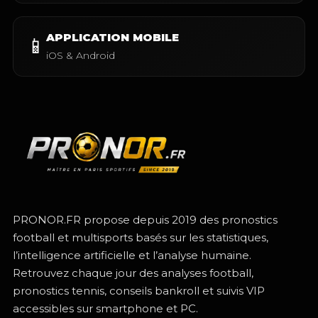
APPLICATION MOBILE
📱
iOS & Android
PRONOR.FR propose depuis 2019 des pronostics
football et multisports basés sur les statistiques,
l’intelligence artificielle et l’analyse humaine.
Retrouvez chaque jour des analyses football,
pronostics tennis, conseils bankroll et suivis VIP
accessibles sur smartphone et PC.