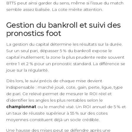
BTTS peut ainsi garder du sens, même si l’issue du match
semble assez balisée. La cote mérite attention.
Gestion du bankroll et suivi des
pronostics foot
La gestion du capital détermine les résultats sur la durée.
Sur un seul pari, dépasser 5 % du bankroll expose le
capital inutilement; la zone la plus prudente reste souvent
entre 1 et 2 % pour un pronostic standard. La différence se
joue sur la régularité.
Dès lors, le suivi précis de chaque mise devient
indispensable : marché joué, cote, gain, perte, ligue, type
de pari. Ce relevé permet de mesurer le ROI réel et
d’identifier les angles les plus rentables selon le
championnat
ou le marché visé. Un ROI annuel de 5 % et
un taux de réussite supérieur à 55 % sur des cotes
moyennes constituent déjà un socle crédible.
Une hausse des mises peut se défendre après une