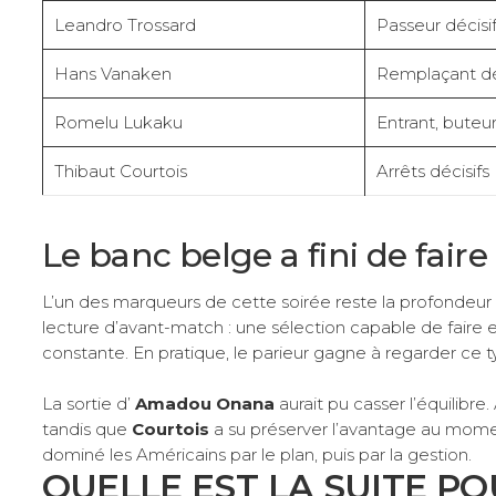
Leandro Trossard
Passeur décisif
Hans Vanaken
Remplaçant déc
Romelu Lukaku
Entrant, buteu
Thibaut Courtois
Arrêts décisifs
Le banc belge a fini de fair
L’un des marqueurs de cette soirée reste la profondeur 
lecture d’avant-match : une sélection capable de fair
constante. En pratique, le parieur gagne à regarder ce 
La sortie d’
Amadou Onana
aurait pu casser l’équilibre.
tandis que
Courtois
a su préserver l’avantage au momen
dominé les Américains par le plan, puis par la gestion.
QUELLE EST LA SUITE P