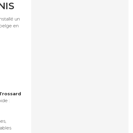
NIS
nstallé un
 belge en
Trossard
ide :
es,
iables