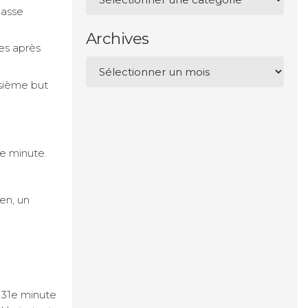
passe
Archives
es après
Archives
isième but
e minute.
en, un
la 31e minute