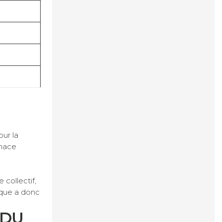
ur la
enace
 collectif,
ique a donc
 DU