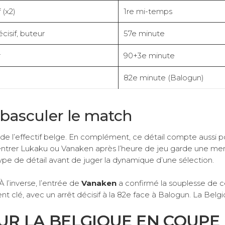
 (x2)
1re mi-temps
isif, buteur
57e minute
r
90+3e minute
82e minute (Balogun)
e basculer le match
de l’effectif belge. En complément, ce détail compte aussi po
e entrer Lukaku ou Vanaken après l’heure de jeu garde une m
type de détail avant de juger la dynamique d’une sélection.
 À l’inverse, l’entrée de
Vanaken
a confirmé la souplesse de ce
t clé, avec un arrêt décisif à la 82e face à Balogun. La Belg
OUR LA BELGIQUE EN COUPE