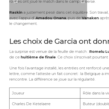
rouges ont joué le match dans le camp adverse.
Raskin
a justement pesé dans cet équilibre. Son travail, 
avec l’appui d’
Amadou Onana
, puis de
Vanaken
après
le changement.
Les choix de Garcia ont don
La surprise est venue de la feuille de match :
Romelu L
de ce
huitième de finale
. Ce choix s’inscrivait pourta
Une fois l’avantage installé, les entrées ont renforcé u
lettre, comme l’atteste un fait concret : la Belgique a
rencontre. La différence se joue sur la régularité.
Joueur
Rôle dans la vi
Charles De Ketelaere
Buteur (doubl