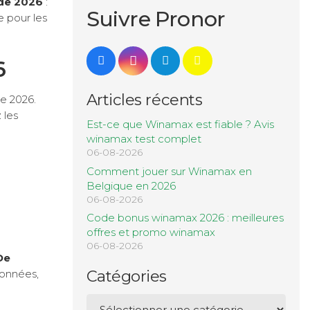
de 2026
:
Suivre Pronor
e pour les
6
Articles récents
e 2026.
 les
Est-ce que Winamax est fiable ? Avis
winamax test complet
06-08-2026
Comment jouer sur Winamax en
Belgique en 2026
06-08-2026
Code bonus winamax 2026 : meilleures
offres et promo winamax
06-08-2026
De
Catégories
données,
Catégories