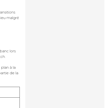
ansitions
lieu malgré
banc lors
tch.
plan à la
artie de la