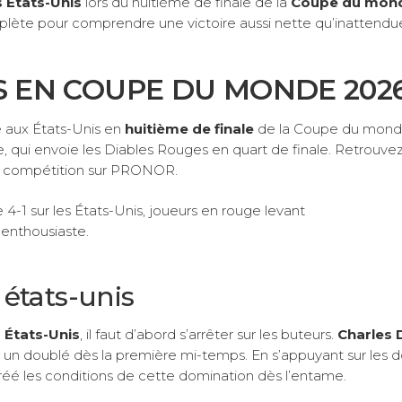
 États-Unis
lors du huitième de finale de la
Coupe du mon
omplète pour comprendre une victoire aussi nette qu’inattendu
IS EN COUPE DU MONDE 202
e aux États-Unis en
huitième de finale
de la Coupe du mond
e, qui envoie les Diables Rouges en quart de finale. Retrouvez
la compétition sur PRONOR.
 états-unis
 États-Unis
, il faut d’abord s’arrêter sur les buteurs.
Charles 
ant un doublé dès la première mi-temps. En s’appuyant sur les 
réé les conditions de cette domination dès l’entame.