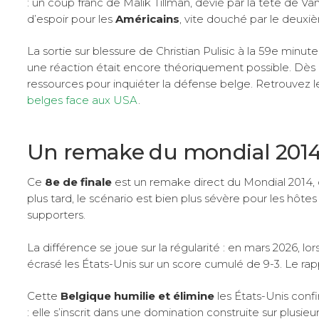
: un coup franc de Malik Tillman, dévié par la tête de V
d’espoir pour les
Américains
, vite douché par le deuxi
La sortie sur blessure de Christian Pulisic à la 59e minut
une réaction était encore théoriquement possible. Dès lo
ressources pour inquiéter la défense belge. Retrouvez 
belges face aux USA
.
Un remake du mondial 2014
Ce
8e de finale
est un remake direct du Mondial 2014, o
plus tard, le scénario est bien plus sévère pour les hôtes 
supporters.
La différence se joue sur la régularité : en mars 2026, lo
écrasé les États-Unis sur un score cumulé de 9-3. Le rapp
Cette
Belgique humilie et élimine
les États-Unis confi
: elle s’inscrit dans une domination construite sur plusie