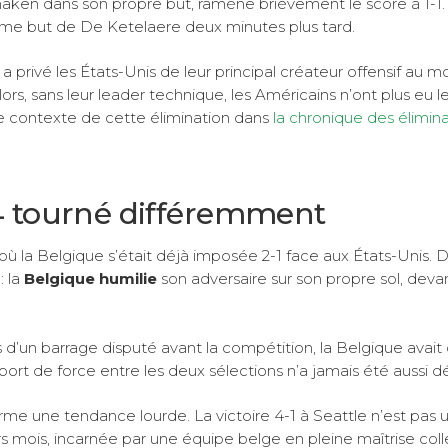
anaken dans son propre but, ramène brièvement le score à 1-1.
ème but de De Ketelaere deux minutes plus tard.
e a privé les États-Unis de leur principal créateur offensif au
rs, sans leur leader technique, les Américains n’ont plus eu l
le contexte de cette élimination dans
la chronique des élimina
 tourné différemment
ù la Belgique s’était déjà imposée 2-1 face aux États-Unis. 
: la
Belgique humilie
son adversaire sur son propre sol, deva
rs d’un barrage disputé avant la compétition, la Belgique avait
ort de force entre les deux sélections n’a jamais été aussi dé
rme une tendance lourde. La victoire 4-1 à Seattle n’est pas 
urs mois, incarnée par une équipe belge en pleine maîtrise coll