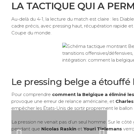
LA TACTIQUE QUI A PERM
Au-delà du 4-1, la lecture du match est claire : les Diable
cadre précis, avec pressing haut, récupération rapide 
Coupe du monde.
Le pressing belge a étouffé 
Pour comprendre
comment la Belgique a éliminé les
provoque une erreur de relance américaine, et
Charles
empêcher les États-Unis de sortir proprement le ballon 
La pression ne venait pas d’un seul homme. Sur le côté
pendant que
Nicolas Raskin
et
Youri Tielemans
verro