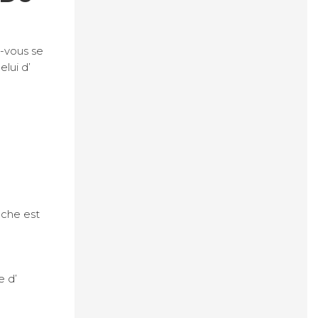
z-vous se
lui d’
iche est
e d’