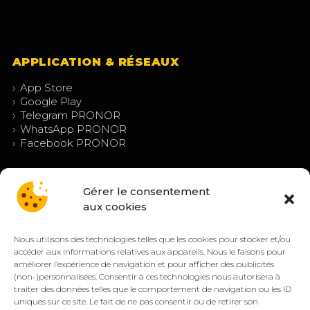
APPLICATION & RÉSEAUX
›
App Store
›
Google Play
›
Telegram PRONOR
›
WhatsApp PRONOR
›
Facebook PRONOR
Gérer le consentement
aux cookies
Nous utilisons des technologies telles que les cookies pour stocker et/ou
accéder aux informations relatives aux appareils. Nous le faisons pour
améliorer l’expérience de navigation et pour afficher des publicités
(non-)personnalisées. Consentir à ces technologies nous autorisera à
© PRONOR 2019 – 2026 — Tous droits réservés.
traiter des données telles que le comportement de navigation ou les ID
Mentions légales
Confidentialité
CGV/CGU
Cookies (EU)
uniques sur ce site. Le fait de ne pas consentir ou de retirer son