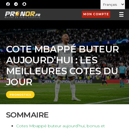
MON COMPTE
COTE MBAPPÉ BUTEUR
AUJOURD’HUI : LES
MEILLEURES COTES DU
JOUR
PRONOSTICS
SOMMAIRE
Cotes Mbappé buteur aujourd’hui, bonus et