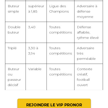
Buteur
supérieur
Ligue des
Adversaire à
simple
à 1,85
Champions
défense
moyenne
Double
3,40
Toutes
Défense
buteur
compétitions
affaiblie,
rythme élevé
Triplé
3,30 à
Toutes
Adversaire
3,94
compétitions
très
perméable
Buteur
Variable
Toutes
Contexte
ou
compétitions
créatif,
passeur
football
décisif
ouvert
REJOINDRE LE VIP PRONOR