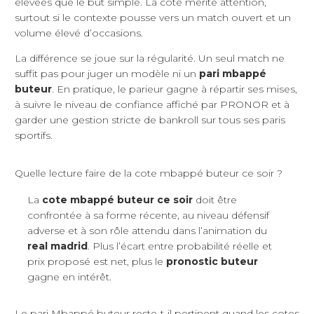
élevées que le but simple. La cote mérite attention,
surtout si le contexte pousse vers un match ouvert et un
volume élevé d’occasions.
La différence se joue sur la régularité. Un seul match ne
suffit pas pour juger un modèle ni un
pari mbappé
buteur
. En pratique, le parieur gagne à répartir ses mises,
à suivre le niveau de confiance affiché par PRONOR et à
garder une gestion stricte de bankroll sur tous ses paris
sportifs.
Quelle lecture faire de la cote mbappé buteur ce soir ?
La
cote mbappé buteur ce soir
doit être
confrontée à sa forme récente, au niveau défensif
adverse et à son rôle attendu dans l’animation du
real madrid
. Plus l’écart entre probabilité réelle et
prix proposé est net, plus le
pronostic buteur
gagne en intérêt.
Le pari Mbappé buteur reste-t-il pertinent quand les cotes