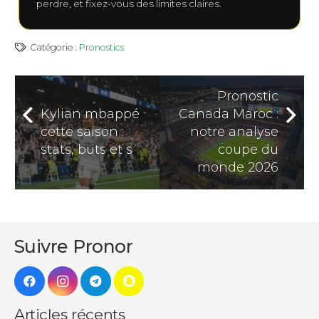
perdre, et fixez-vous des limites claires.
Catégorie :
Pronostics
Pronostic
Kylian mbappé
Canada Maroc :
cette saison :
notre analyse
stats, buts et s
coupe du
monde 2026
Suivre Pronor
Articles récents