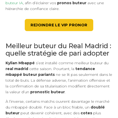
buteur IA
, afin d’éclairer vos
pronos buteur
avec une
hiérarchie de confiance claire.
REJOINDRE LE VIP PRONOR
Meilleur buteur du Real Madrid :
quelle stratégie de pari adopter
Kylian Mbappé
s’est installé comme meilleur buteur du
real madrid
cette saison. Pourtant, la
tendance
mbappé buteur pariants
ne se lit pas seulement dans le
total de buts. La défense adverse, l’animation offensive et
la confirmation de sa titularisation modifient directement
la valeur d’un
pronostic buteur
.
À l’inverse, certains matchs ouvrent davantage le marché
du mbappé doublé. Face à un bloc friable, un
doublé
buteur
peut devenir cohérent, avec des
cotes
plus