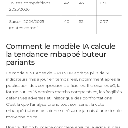
Toutes compétitions
42
43
0,98
2025/2026
Saison 2024/2025
40
52
0,77
(toutes comp.)
Comment le modèle IA calcule
la tendance mbappé buteur
pariants
Le modèle NT Apex de PRONOR agrège plus de 50
indicateurs mis à jour en temps réel, notamment après la
publication des compositions officielles. Il croise les xG, la
forme sur les 15 derniers matchs comparables, les fragilités
défensives adverses et l’historique des confrontations.
C’est là que l’analyse prend tout son sens : la cote
mbappé buteur ce soir ne se résume jamais à une simple
moyenne brute.
Une validation humaine complète ensuite le signal sur les