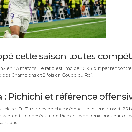
é cette saison toutes compét
 42 en 43 matchs. Le ratio est limpide : 0,98 but par rencontre
ue des Champions et 2 fois en Coupe du Roi.
: Pichichi et référence offensi
est claire. En 31 matchs de championnat, le joueur a inscrit 25 b
n deuxième titre consécutif de Pichichi avec deux longueurs d’a
son sens.