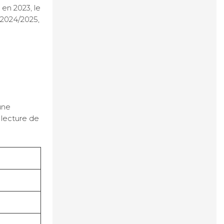
en 2023, le
 2024/2025,
une
 lecture de