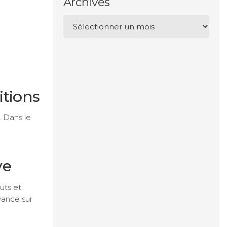
Archives
Archives
itions
. Dans le
ve
uts et
vance sur