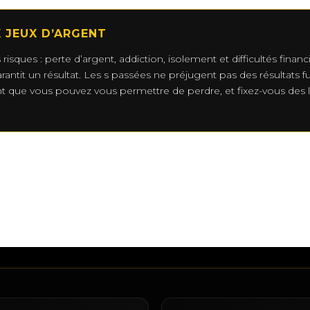
nd tout son sens : volume, efficacité et titres avancent ensem
X JEUX D’ARGENT
NDRE LE VIP PRONOR
isques : perte d’argent, addiction, isolement et difficultés financ
antit un résultat. Les s passées ne préjugent pas des résultats fu
nt que vous pouvez vous permettre de perdre, et fixez-vous des l