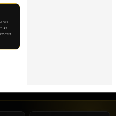
ble.
ières.
turs.
imites