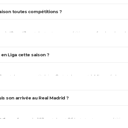
aison toutes compétitions ?
e à 42 en 43 matchs toutes compétitions confondues lors de
e moyenne de 0,98 but par match, avec une répartition claire 
oupe du Roi.
en Liga cette saison ?
 31 matchs comme titulaire. Ce total permet à Mbappé de
eux longueurs d’avance sur son poursuivant direct.
is son arrivée au Real Madrid ?
n Mbappé
cumule 103 matchs et 86 buts toutes compétitions
 avec le Soulier d’or européen 2025, la Super Coupe d’Europe