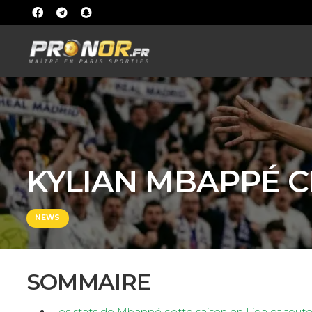
KYLIAN MBAPPÉ CE
NEWS
SOMMAIRE
Les stats de Mbappé cette saison en Liga et tout