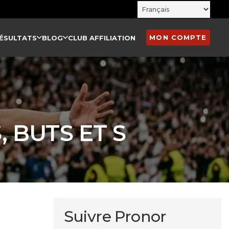
MON COMPTE
ÉSULTATS
BLOG
CLUB AFFILIATION
, BUTS ET S
Suivre Pronor