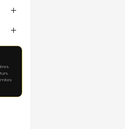
n
eur de
France a
s
r TF1+,
ères.
turs.
imites