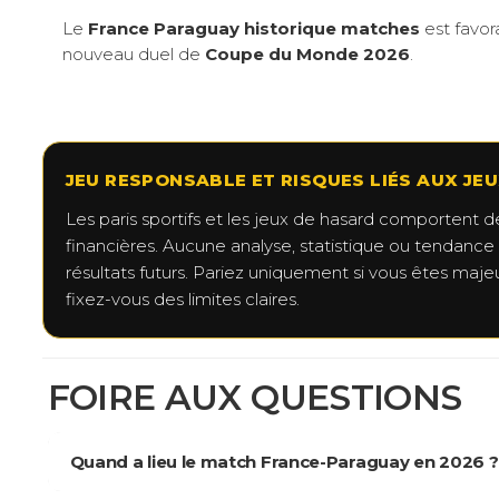
Le
France Paraguay historique matches
est favor
nouveau duel de
Coupe du Monde 2026
.
JEU RESPONSABLE ET RISQUES LIÉS AUX JE
Les paris sportifs et les jeux de hasard comportent des
financières. Aucune analyse, statistique ou tendance 
résultats futurs. Pariez uniquement si vous êtes maj
fixez-vous des limites claires.
FOIRE AUX QUESTIONS
Quand a lieu le match France-Paraguay en 2026 ?