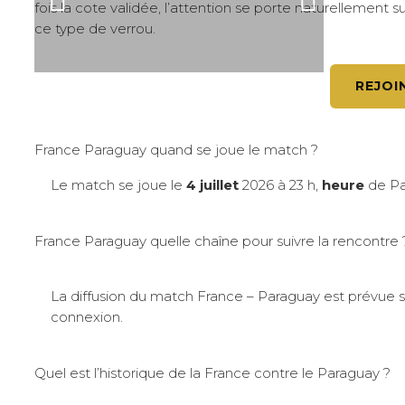
fois la cote validée, l’attention se porte naturellement s
ce type de verrou.
REJOI
France Paraguay quand se joue le match ?
Le match se joue le
4 juillet
2026 à 23 h,
heure
de Par
France Paraguay quelle chaîne pour suivre la rencontre 
La diffusion du match France – Paraguay est prévue su
connexion.
Quel est l’historique de la France contre le Paraguay ?