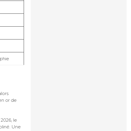
lphie
alors
en or de
 2026, le
pliné. Une