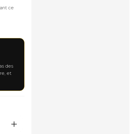
vant ce
as des
re, et