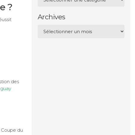
e ?
Archives
éussit
Archives
stion des
aguay
a Coupe du