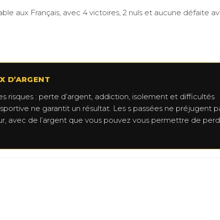
able aux Français, avec 4 victoires, 2 nuls et aucune défaite a
UX D’ARGENT
 risques : perte d’argent, addiction, isolement et difficultés
sportive ne garantit un résultat. Les s passées ne préjugent p
eur, avec de l’argent que vous pouvez vous permettre de perd