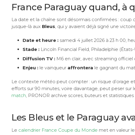
France Paraguay quand, à qu
La date et la chaîne sont désormais confirmées : coup d’en
jusque-là aux
Bleus
, qui y avaient déjà signé une victoi
Date et heure :
samedi 4 juillet 2026 à 23 h 00, he
Stade :
Lincoln Financial Field, Philadelphie (États-
Diffusion TV :
M6 en clair, avec streaming officiel
Enjeu :
le vainqueur
affrontera
le gagnant du mat
Le contexte météo peut compter : un risque d’orage et
efforts sur 90 minutes, voire davantage, peut peser sur 
match
, PRONOR archive scores, buteurs et statistiques
Les Bleus et le Paraguay av
Le
calendrier France Coupe du Monde
met en valeur le 