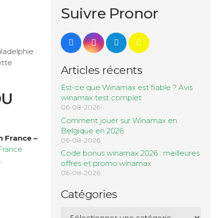
Suivre Pronor
ladelphie :
ette
Articles récents
Est-ce que Winamax est fiable ? Avis
DU
winamax test complet
06-08-2026
Comment jouer sur Winamax en
Belgique en 2026
 France –
06-08-2026
France
Code bonus winamax 2026 : meilleures
e
.
offres et promo winamax
06-08-2026
Catégories
Catégories