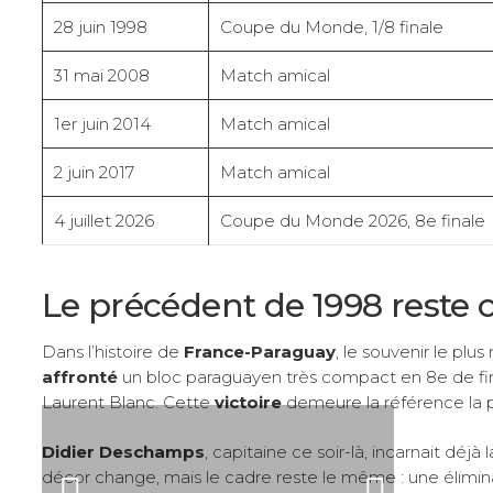
28 juin 1998
Coupe du Monde, 1/8 finale
31 mai 2008
Match amical
1er juin 2014
Match amical
2 juin 2017
Match amical
4 juillet 2026
Coupe du Monde 2026, 8e finale
Le précédent de 1998 reste 
Dans l’histoire de
France-Paraguay
, le souvenir le plu
affronté
un bloc paraguayen très compact en 8e de fina
Laurent Blanc. Cette
victoire
demeure la référence la p
Didier Deschamps
, capitaine ce soir-là, incarnait déj
décor change, mais le cadre reste le même : une élimin