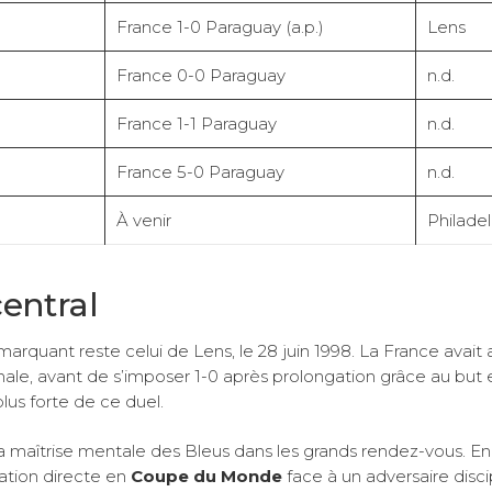
France 1-0 Paraguay (a.p.)
Lens
France 0-0 Paraguay
n.d.
France 1-1 Paraguay
n.d.
France 5-0 Paraguay
n.d.
À venir
Philade
central
s marquant reste celui de Lens, le 28 juin 1998. La France avait 
le, avant de s’imposer 1-0 après prolongation grâce au but 
lus forte de ce duel.
à la maîtrise mentale des Bleus dans les grands rendez-vous. En
ation directe en
Coupe du Monde
face à un adversaire disci