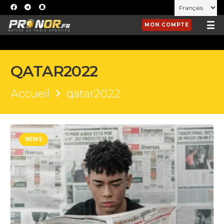
MON COMPTE
QATAR2022
Accueil
qatar2022
NEWS