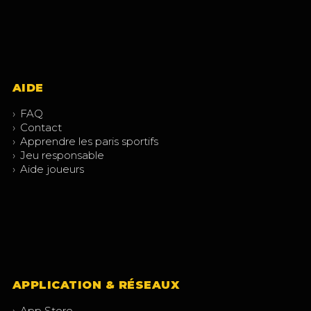
AIDE
›
FAQ
›
Contact
›
Apprendre les paris sportifs
›
Jeu responsable
›
Aide joueurs
APPLICATION & RÉSEAUX
›
App Store