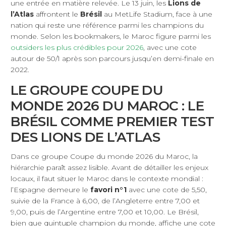
une entrée en matière relevée. Le 13 juin, les
Lions de
l’Atlas
affrontent le
Brésil
au MetLife Stadium, face à une
nation qui reste une référence parmi les champions du
monde. Selon les bookmakers, le Maroc figure parmi les
outsiders les plus crédibles pour 2026
, avec une cote
autour de 50/1 après son parcours jusqu’en demi-finale en
2022.
LE GROUPE COUPE DU
MONDE 2026 DU MAROC : LE
BRÉSIL COMME PREMIER TEST
DES LIONS DE L’ATLAS
Dans ce groupe Coupe du monde 2026 du Maroc, la
hiérarchie paraît assez lisible. Avant de détailler les enjeux
locaux, il faut situer le Maroc dans le contexte mondial :
l’Espagne demeure le
favori n°1
avec une cote de 5,50,
suivie de la France à 6,00, de l’Angleterre entre 7,00 et
9,00, puis de l’Argentine entre 7,00 et 10,00. Le Brésil,
bien que quintuple champion du monde, affiche une cote