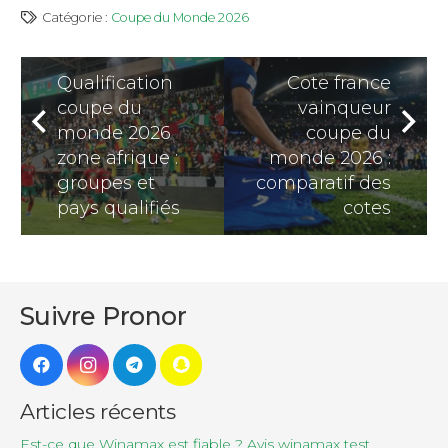
Catégorie :
Coupe du Monde 2026
Qualification
Cote france
coupe du
vainqueur
monde 2026
coupe du
zone afrique :
monde 2026 :
groupes et
comparatif des
pays qualifiés
cotes
Suivre Pronor
Articles récents
Est-ce que Winamax est fiable ? Avis winamax test