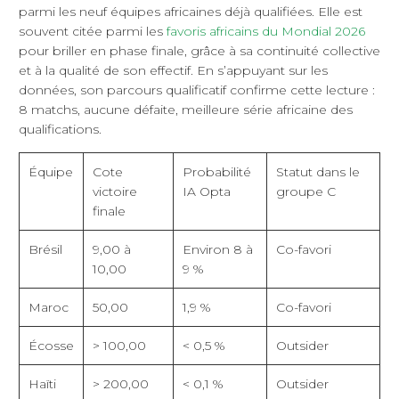
parmi les neuf équipes africaines déjà qualifiées. Elle est
souvent citée parmi les
favoris africains du Mondial 2026
pour briller en phase finale, grâce à sa continuité collective
et à la qualité de son effectif. En s’appuyant sur les
données, son parcours qualificatif confirme cette lecture :
8 matchs, aucune défaite, meilleure série africaine des
qualifications.
Équipe
Cote
Probabilité
Statut dans le
victoire
IA Opta
groupe C
finale
Brésil
9,00 à
Environ 8 à
Co-favori
10,00
9 %
Maroc
50,00
1,9 %
Co-favori
Écosse
> 100,00
< 0,5 %
Outsider
Haïti
> 200,00
< 0,1 %
Outsider