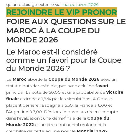
qu’un éclairage externe via
maroc favori 2026
.
REJOINDRE LE VIP PRONOR
FOIRE AUX QUESTIONS SUR LE
MAROC À LA COUPE DU
MONDE 2026
Le Maroc est-il considéré
comme un favori pour la Coupe
du Monde 2026 ?
Le
Maroc
aborde la
Coupe du Monde 2026
avec un
statut d’outsider crédible, pas avec celui de
favori
principal. La cote de 50,00 et une probabilité de
victoire
finale
estimée à 1,9 % par les simulations IA Opta le
placent derrière l’Espagne à 5,50, la France à 6,00 et
l’Argentine à 7,00. Dès lors, le parcours récent compte
dans l’évaluation : une demi-finale de la
Coupe du
Monde 2022
et un titre continental renforcent la
crédibilité de cette équipe pour le
Mondial 2026
.