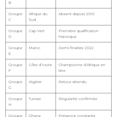
B
Groupe
Afrique du
Absent depuis 2010
C
Sud
Groupe
Cap-Vert
Première qualification
D
historique
Groupe
Maroc
Demi-finaliste 2022
E
Groupe
Côte d’Ivoire
Championne d’Afrique en
F
titre
Groupe
Algérie
Retour attendu
G
Groupe
Tunisie
Régularité confirmée
H
Groupe
Ghana
Présence constante