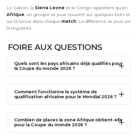
Le Gabon, la
Sierra Leone
et le Congo rappellent qu’en
Afrique
, un groupe se joue souvent sur quelques buts et
sur la tenue dans chaque
match
. La différence se joue sur
la régularité.
FOIRE AUX QUESTIONS
Quels sont les pays africains déjà qualifiés pour
la Coupe du monde 2026 ?
Neuf équipes africaines sont déjà qualifiées en tant que
Comment fonctionne le système de
vainqueurs de groupe : Égypte, Sénégal, Afrique du Sud,
qualification africaine pour le Mondial 2026 ?
Cap-Vert, Maroc, Côte d’Ivoire, Algérie, Tunisie et Ghana.
La RD Congo représente la zone Afrique aux barrages
intercontinentaux de mars 2026 pour une dixième place
La CAF a réparti 54 sélections en neuf groupes de six
potentielle. Ces résultats sont définitifs depuis novembre
Combien de places la zone Afrique obtient-elle
équipes. Chaque vainqueur de groupe obtient une
2025.
pour la Coupe du monde 2026 ?
qualification directe, soit neuf billets au total. Les quatre
meilleurs deuxièmes disputent ensuite des barrages