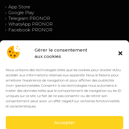
›
App Store
›
Google Play
›
Telegram PRONOR
›
WhatsApp PRONOR
›
Facebook PRONOR
Gérer le consentement
aux cookies
Nous utilisons des technologies telles que les cookies pour stocker et/ou
accéder aux informations relatives aux appareils. Nous le faisons pour
améliorer l’expérience de navigation et pour afficher des publicités
(non-)personnalisées. Consentir à ces technologies nous autorisera à
© PRONOR 2019 – 2026 — Tous droits réservés.
traiter des données telles que le comportement de navigation ou les ID
Mentions légales
Confidentialité
CGV/CGU
Cookies (EU)
uniques sur ce site. Le fait de ne pas consentir ou de retirer son
consentement peut avoir un effet négatif sur certaines fonctonnalités
🔒 Paiement sécurisé
VISA
CB
SEPA
et caractéristiques.
PayPal
Accepter
Jeu responsable :
PRONOR encourage une