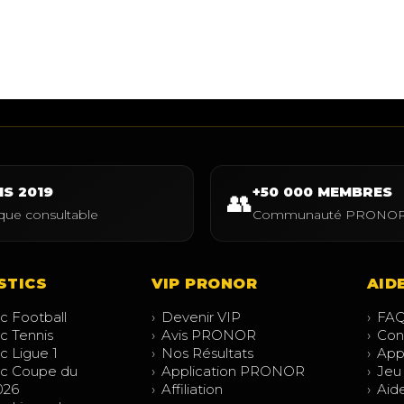
IS 2019
+50 000 MEMBRES
👥
ique consultable
Communauté PRONO
STICS
VIP PRONOR
AID
c Football
›
Devenir VIP
›
FA
c Tennis
›
Avis PRONOR
›
Con
c Ligue 1
›
Nos Résultats
›
Appr
ic Coupe du
›
Application PRONOR
›
Jeu
026
›
Affiliation
›
Aid