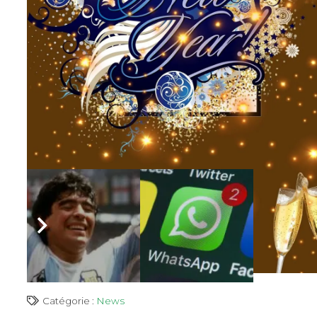
Catégorie :
News