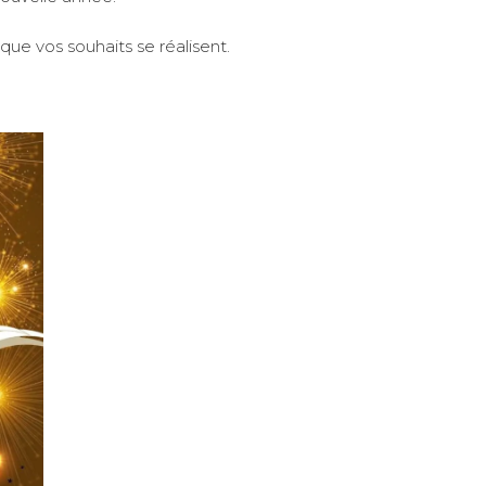
 que vos souhaits se réalisent.