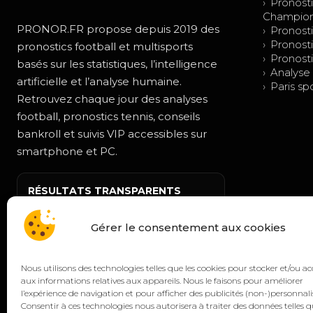
›
Pronost
Champio
PRONOR.FR propose depuis 2019 des
›
Pronost
›
Pronost
pronostics football et multisports
›
Pronosti
basés sur les statistiques, l’intelligence
›
Analyse
artificielle et l’analyse humaine.
›
Paris spo
Retrouvez chaque jour des analyses
football, pronostics tennis, conseils
bankroll et suivis VIP accessibles sur
smartphone et PC.
RÉSULTATS TRANSPARENTS
Historique des résultats PRONOR
consultable en ligne depuis 2019.
Gérer le consentement aux cookies
Nous utilisons des technologies telles que les cookies pour stocker et/ou a
aux informations relatives aux appareils. Nous le faisons pour améliorer
l’expérience de navigation et pour afficher des publicités (non-)personnali
Consentir à ces technologies nous autorisera à traiter des données telles q