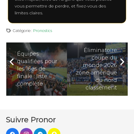
souvent les plus lisibles.
vous permettre de perdre, et fixez-vous des
limites claires.
Catégorie :
Pronostics
Éliminatoire
Équipes
coupe du
qualifiées pour
monde 2026
les 16es de
zone amérique
finale : liste
du nord
complète
classement
Suivre Pronor