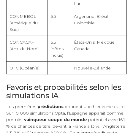
Iran
CONMEBOL
6,5
Argentine, Brésil,
(Amérique du
Colombie
Sud)
CONCACAF
6,5
États-Unis, Mexique,
(Am. du Nord)
(hôtes
Canada
inclus)
OFC (Océanie)
1
Nouvelle-Zélande
Favoris et probabilités selon les
simulations IA
Les premières
prédictions
donnent une hiérarchie claire.
Sur 10 000 simulations Opta, l’Espagne apparaît comme
premier
vainqueur coupe du monde
potentiel avec 16,1
% de chances de titre, devant la France à 13 %, l’Angleterre
à 11,2 % et l’Argentine à 10,4 %. Pour approfondir cette