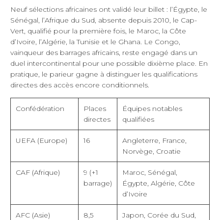
Neuf sélections africaines ont validé leur billet : l’Égypte, le
Sénégal, l’Afrique du Sud, absente depuis 2010, le Cap-
Vert, qualifié pour la première fois, le Maroc, la Côte
d’Ivoire, l’Algérie, la Tunisie et le Ghana. Le Congo,
vainqueur des barrages africains, reste engagé dans un
duel intercontinental pour une possible dixième place. En
pratique, le parieur gagne à distinguer les qualifications
directes des accès encore conditionnels.
Confédération
Places
Équipes notables
directes
qualifiées
UEFA (Europe)
16
Angleterre, France,
Norvège, Croatie
CAF (Afrique)
9 (+1
Maroc, Sénégal,
barrage)
Égypte, Algérie, Côte
d’Ivoire
AFC (Asie)
8,5
Japon, Corée du Sud,