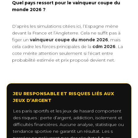
Quel pays ressort pour le vainqueur coupe du
monde 2026 ?
D’après les simulations citées ici, l’Espagne mène
devant la France et l’Angleterre. Cela ne suffit pas à
figer un
vainqueur coupe du monde 2026
, mais
cela cadre les forces principales de la
cdm 2026
. La
cote mérite attention seulement si l’écart entre
probabilité estimée et prix proposé devient net.
JEU RESPONSABLE ET RISQUES LIÉS AUX
JEUX D’ARGENT
Les paris sportifs et les jeux de hasard comportent
des risques : perte d’argent, addiction, isolement et
difficultés financières. Aucune analyse, statistique ou
tendance sportive ne garantit un résultat. Les s
passées ne préjugent pas des résultats futurs.